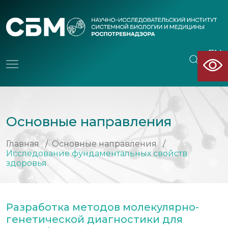
EN
CN
Основные направления
Главная
/
Основные направления
/
Исследование фундаментальных свойств
здоровья
Разработка методов молекулярно-
генетической диагностики для