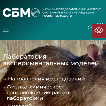
EN
CN
Лаборатория
экспериментальных моделей
Направления исследований
Физико-химическое
сопровождение работы
лаборатории