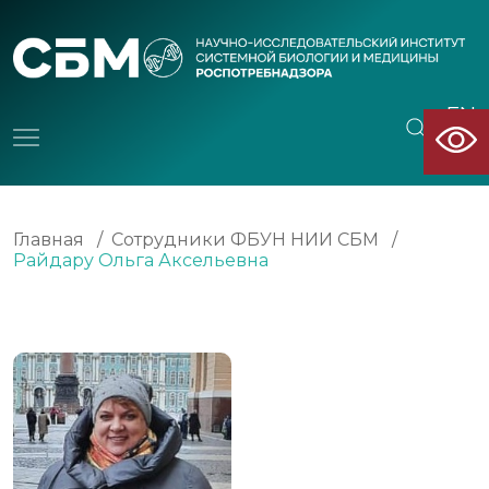
EN
CN
Главная
/
Сотрудники ФБУН НИИ СБМ
/
Райдару Ольга Аксельевна