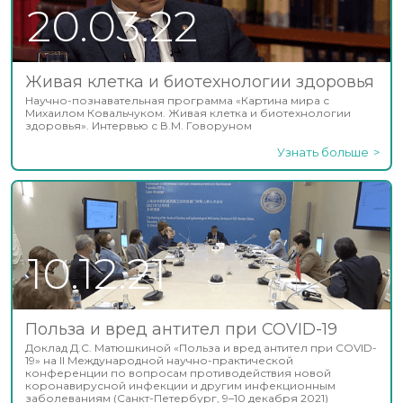
20.03.22
Живая клетка и биотехнологии здоровья
Научно-познавательная программа «Картина мира с
Михаилом Ковальчуком. Живая клетка и биотехнологии
здоровья». Интервью с В.М. Говоруном
Узнать больше
10.12.21
Польза и вред антител при COVID-19
Доклад Д.С. Матюшкиной «Польза и вред антител при COVID-
19» на II Международной научно-практической
конференции по вопросам противодействия новой
коронавирусной инфекции и другим инфекционным
заболеваниям (Санкт-Петербург, 9–10 декабря 2021)