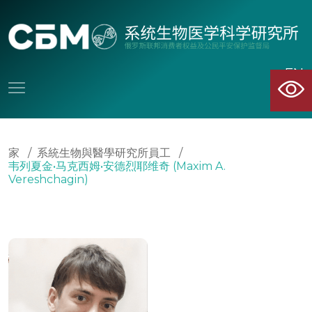
EN
CN
家
/
系統生物與醫學研究所員工
/
韦列夏金•马克西姆•安德烈耶维奇 (Maxim A.
Vereshchagin)