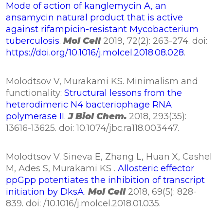
Mode of action of kanglemycin A, an
ansamycin natural product that is active
against rifampicin-resistant Mycobacterium
tuberculosis
.
Mol Cell
2019, 72(2): 263-274. doi:
https://doi.org/10.1016/j.molcel.2018.08.028
.
Molodtsov V, Murakami KS. Minimalism and
functionality:
Structural lessons from the
heterodimeric N4 bacteriophage RNA
polymerase II
.
J Biol Chem.
2018, 293(35):
13616-13625. doi: 10.1074/jbc.ra118.003447.
Molodtsov V. Sineva E, Zhang L, Huan X, Cashel
M, Ades S, Murakami KS .
Allosteric effector
ppGpp potentiates the inhibition of transcript
initiation by DksA
.
Mol Cell
2018, 69(5): 828-
839. doi: /10.1016/j.molcel.2018.01.035.