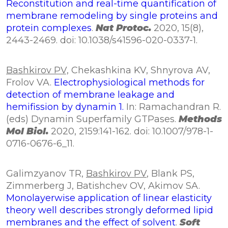
Reconstitution and real-time quantification of
membrane remodeling by single proteins and
protein complexes
.
Nat Protoc.
2020, 15(8),
2443-2469. doi: 10.1038/s41596-020-0337-1.
Bashkirov PV,
Chekashkina KV, Shnyrova AV,
Frolov VA.
Electrophysiological methods for
detection of membrane leakage and
hemifission by dynamin 1.
In: Ramachandran R.
(eds) Dynamin Superfamily GTPases.
Methods
Mol Biol.
2020, 2159:141-162. doi: 10.1007/978-1-
0716-0676-6_11.
Galimzyanov TR,
Bashkirov PV
, Blank PS,
Zimmerberg J, Batishchev OV, Akimov SA.
Monolayerwise application of linear elasticity
theory well describes strongly deformed lipid
membranes and the effect of solvent
.
Soft