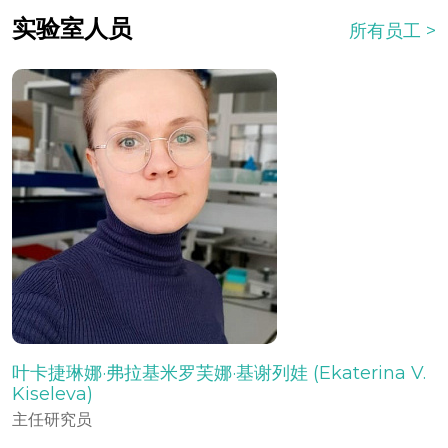
实验室人员
所有员工
叶卡捷琳娜·弗拉基米罗芙娜·基谢列娃 (Ekaterina V.
Kiseleva)
主任研究员