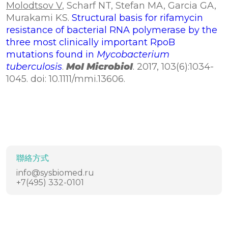
Molodtsov V
, Scharf NT, Stefan MA, Garcia GA,
Murakami KS.
Structural basis for rifamycin
resistance of bacterial RNA polymerase by the
three most clinically important RpoB
mutations found in
Mycobacterium
tuberculosis
.
Mol Microbiol
. 2017, 103(6):1034-
1045. doi: 10.1111/mmi.13606.
聯絡方式
info@sysbiomed.ru
+7(495) 332-0101