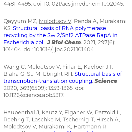
4481-4495. doi: 10.1021/acs.jmedchem.1c02045.
Qayyum MZ,
Molodtsov V
, Renda A, Murakami
KS.
Structural basis of RNA polymerase
recycling by the Swi2/Snf2 ATPase RapA in
Escherichia coli.
J Biol Chem
. 2021, 297(6):
101404. doi: 10.1016/j.jbc.2021.101404.
Wang C,
Molodtsov V
, Firlar E, Kaelber JT,
Blaha G, Su M, Ebright RH.
Structural basis of
transcription-translation coupling
.
Science
2020, 369(6509): 1359-1365. doi:
10.1126/science.abb5317.
Haupenthal J, Kautz Y, Elgaher W, Patzold L,
Roehrig T, Laschke M, Tschernig T, Hirsch A,
Molodtsov V
, Murakami K, Hartmann R,