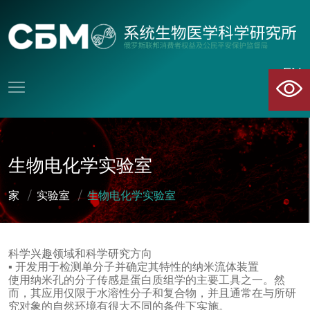
EN
CN
生物电化学实验室
家
/
实验室
/
生物电化学实验室
科学兴趣领域和科学研究方向
▪ 开发用于检测单分子并确定其特性的纳米流体装置
使用纳米孔的分子传感是蛋白质组学的主要工具之一。然
而，其应用仅限于水溶性分子和复合物，并且通常在与所研
究对象的自然环境有很大不同的条件下实施。