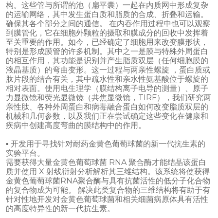
构。这些管与所谓的池（扁平囊）一起在内质网中形成复杂
的运输网络，其中发生蛋白质和脂质的合成、折叠和运输。
确保其各个部分之间的通信。 在内吞作用过程中也可以观察
到膜管化，它在细胞外颗粒的摄取和膜成分的回收中发挥着
至关重要的作用。如今，已经确定了细胞用来改变膜形状，
特别是形成膜管的许多机制。其中之一是膜与特殊外周蛋白
的相互作用，其功能是识别并产生脂质双层（任何细胞膜的
液晶基质）的弯曲变形。这一过程与两亲性螺旋 ，蛋白质或
肽片段的结合有关，其中疏水性和亲水性氨基酸位于螺旋的
相对表面。使用电生理学（膜结构离子电导的测量）、原子
力显微镜和荧光显微镜（共焦显微镜，TIRF），我们研究两
亲性肽、各种外周蛋白和病毒融合蛋白如何改变脂质双层的
机械和几何参数，以及我们正在尝试确定这些变化在健康和
疾病中创建高度弯曲的膜结构中的作用。
▪ 开发用于寻找针对耐药金黄色葡萄球菌的新一代抗生素的
实验平台。
需要获得大量金黄色葡萄球菌 RNA 聚合酶才能结晶该蛋白
质并使用 X 射线衍射分析解析其三维结构。该系统将使获得
金黄色葡萄球菌RNA聚合酶与具有抗菌活性的低分子化合物
的复合物成为可能。 解决此类复合物的三维结构将有助于有
针对性地开发对金黄色葡萄球菌和相关细菌病原体具有活性
的高度特异性的新一代抗生素。