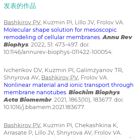
发表的作品
Bashkirov PV
, Kuzmin PI, Lillo JV, Frolov VA.
Molecular shape solution for mesoscopic
remodeling of cellular membranes
.
Annu Rev
Biophys
. 2022, 51: 473-497. doi:
10.1146/annurev-biophys-011422-100054.
Ivchenkov DV, Kuzmin PI, Galimzyanov TR,
Shnyrova AV,
Bashkirov PV
, Frolov VA.
Nonlinear material and ionic transport through
membrane nanotubes
.
Biochim Biophys
Acta Biomembr
. 2021, 1863(10), 183677. doi:
10.1016/j.bbamem.2021.183677.
Bashkirov PV
, Kuzmin PI, Chekashkina K,
Arrasate P, Lillo JV, Shnyrova AV, Frolov VA.