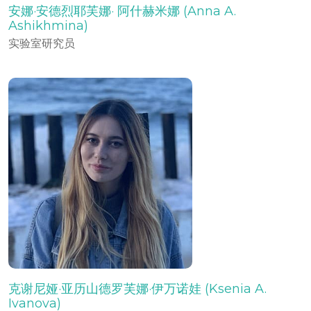
安娜·安德烈耶芙娜· 阿什赫米娜 (Anna A.
Ashikhmina)
实验室研究员
克谢尼娅·亚历山德罗芙娜·伊万诺娃 (Ksenia A.
Ivanova)