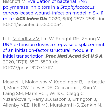
Bischoff M.
Evaluation of bacterial RNA
polymerase inhibitors in a
Staphylococcus
aureus
–based wound–infection model in SKH1
mice
.
ACS Infec Dis
. 2020, 6(10): 2573-2581. doi:
10.1021/acsinfecdis.0c00034.
Li L,
Molodtsov V
, Lin W, Ebright RH, Zhang Y.
RNA extension drives a stepwise displacement
of an initiation-factor structural module in
initial transcription
.
Proc Natl Acad Sci U S A
2020, 117(11): 5801-5809. doi:
10.1073/pnas.1920747117.
Mosaei H,
Molodtsov V
, Kepplinger B, Harbottle
J, Moon CW, Jeeves RE, Ceccaroni L, Shin Y,
Laing SM, Marrs ECL, Wills C, Clegg C,
Yuzenkova Y, Perry JD, Bacon J, Errington J,
Allenby NEE, Hall MJ, Murakami KS, Zenkin N.