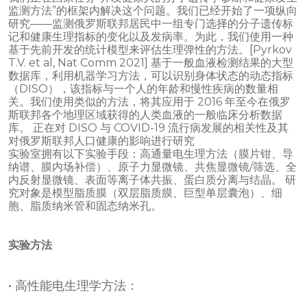
监测方法”的框架内解决这个问题。我们已经开始了一项纵向
研究——监测俄罗斯联邦居民中一组专门选择的分子遗传标
记和健康生理指标的变化以及发病率。为此，我们使用一种
基于先前开发的统计模型来评估生理弹性的方法。[Pyrkov
T.V. et al, Nat Comm 2021] 基于一般血液检测结果的大型
数据库，利用机器学习方法，可以识别身体状态的动态指标
（DISO），该指标与一个人的年龄和慢性疾病的数量相
关。我们使用类似的方法，将其应用于 2016 年至今在俄罗
斯联邦各个地理区域获得的人类血液的一般临床分析数据
库。 正在对 DISO 与 COVID-19 流行病发展的相关性及其
对俄罗斯联邦人口健康的影响进行研究
实验室拥有以下实验手段：高通量电生理方法（膜片钳、导
纳谱、膜内场补偿）、原子力显微镜、共焦显微镜/筛选、全
内反射显微镜、表面等离子体共振、蛋白质分离与结晶。 研
究对象是模型脂质膜（双层脂质膜、巨型单层囊泡）、细
胞、脂质纳米管和固态纳米孔。
实验方法
• 高性能电生理学方法：