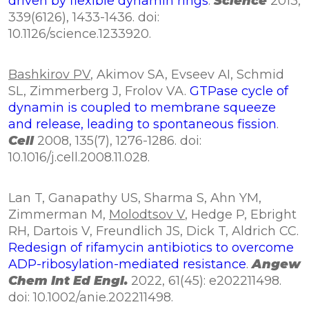
driven by flexible dynamin rings
.
Science
2013,
339(6126), 1433-1436. doi:
10.1126/science.1233920.
Bashkirov PV
, Akimov SA, Evseev AI, Schmid
SL, Zimmerberg J, Frolov VA.
GTPase cycle of
dynamin is coupled to membrane squeeze
and release, leading to spontaneous fission
.
Cell
2008, 135(7), 1276-1286. doi:
10.1016/j.cell.2008.11.028.
Lan T, Ganapathy US, Sharma S, Ahn YM,
Zimmerman M,
Molodtsov V
, Hedge P, Ebright
RH, Dartois V, Freundlich JS, Dick T, Aldrich CC.
Redesign of rifamycin antibiotics to overcome
ADP-ribosylation-mediated resistance
.
Angew
Chem Int Ed Engl.
2022, 61(45): e202211498.
doi: 10.1002/anie.202211498.