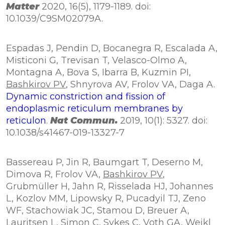
Matter
2020, 16(5), 1179-1189. doi:
10.1039/C9SM02079A.
Espadas J, Pendin D, Bocanegra R, Escalada A,
Misticoni G, Trevisan T, Velasco-Olmo A,
Montagna A, Bova S, Ibarra B, Kuzmin PI,
Bashkirov PV
, Shnyrova AV, Frolov VA, Daga A.
Dynamic constriction and fission of
endoplasmic reticulum membranes by
reticulon
.
Nat Commun.
2019, 10(1): 5327. doi:
10.1038/s41467-019-13327-7
Bassereau P, Jin R, Baumgart T, Deserno M,
Dimova R, Frolov VA,
Bashkirov PV
,
Grubmüller H, Jahn R, Risselada HJ, Johannes
L, Kozlov MM, Lipowsky R, Pucadyil TJ, Zeno
WF, Stachowiak JC, Stamou D, Breuer A,
Lauritsen L, Simon C, Sykes C, Voth GA, Weikl