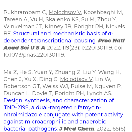
Pukhrambam C,
Molodtsov V
, Kooshbaghi M,
Tareen A, Vu H, Skalenko KS, Su M, Zhou Y,
Winkelman JT, Kinney JB, Ebright RH, Nickels
BE.
Structural and mechanistic basis of σ-
dependent transcriptional pausing
.
Proc Natl
Acad Sci U S A
2022. 119(23): e2201301119. doi:
10.1073/pnas.2201301119.
Ma Z, He S, Yuan Y, Zhuang Z, Liu Y, Wang H,
Chen J, Xu X, Ding C,
Molodtsov V
, Lin W,
Robertson GT, Weiss WJ, Pulse M, Nguyen P,
Duncan L, Doyle T, Ebright RH, Lynch AS.
Design, synthesis, and characterization of
TNP-2198, a dual-targeted rifamycin-
nitroimidazole conjugate with potent activity
against microaerophilic and anaerobic
bacterial pathogens
.
J Med Chem
. 2022, 65(6):