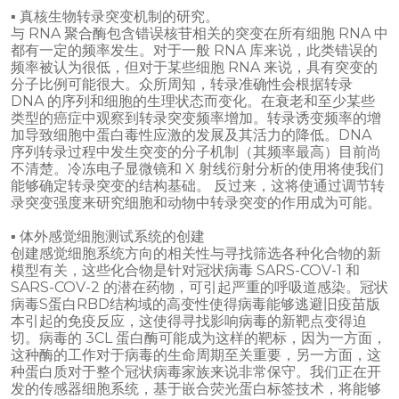
▪ 真核生物转录突变机制的研究。
与 RNA 聚合酶包含错误核苷相关的突变在所有细胞 RNA 中
都有一定的频率发生。对于一般 RNA 库来说，此类错误的
频率被认为很低，但对于某些细胞 RNA 来说，具有突变的
分子比例可能很大。众所周知，转录准确性会根据转录
DNA 的序列和细胞的生理状态而变化。在衰老和至少某些
类型的癌症中观察到转录突变频率增加。转录诱变频率的增
加导致细胞中蛋白毒性应激的发展及其活力的降低。DNA
序列转录过程中发生突变的分子机制（其频率最高）目前尚
不清楚。冷冻电子显微镜和 X 射线衍射分析的使用将使我们
能够确定转录突变的结构基础。 反过来，这将使通过调节转
录突变强度来研究细胞和动物中转录突变的作用成为可能。
▪ 体外感觉细胞测试系统的创建
创建感觉细胞系统方向的相关性与寻找筛选各种化合物的新
模型有关，这些化合物是针对冠状病毒 SARS-COV-1 和
SARS-COV-2 的潜在药物，可引起严重的呼吸道感染。冠状
病毒S蛋白RBD结构域的高变性使得病毒能够逃避旧疫苗版
本引起的免疫反应，这使得寻找影响病毒的新靶点变得迫
切。病毒的 3CL 蛋白酶可能成为这样的靶标，因为一方面，
这种酶的工作对于病毒的生命周期至关重要，另一方面，这
种蛋白质对于整个冠状病毒家族来说非常保守。我们正在开
发的传感器细胞系统，基于嵌合荧光蛋白标签技术，将能够