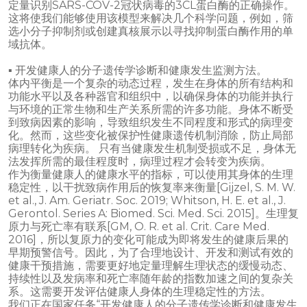
定量识别SARS-COV-2冠状病毒的3CL蛋白酶的正确操作。
这将使我们能够使用该模型来解决几个科学问题，例如，筛
选小分子抑制剂或创建真核展示以寻找抑制蛋白酶作用的单
域抗体。
▪ 开发健康人的分子遗传学诊断和健康发生监测方法。
体内平衡是一个复杂的动态过程，发生在身体的所有结构和
功能水平以及各种器官和组织中，以确保身体的功能并执行
与环境的正常生物和生产关系所需的许多功能。身体不断受
到致病因素的影响，导致组织发生不同程度和形式的病理变
化。然而，这些变化被保护性健康遗传机制消除，防止局部
病理转化为疾病。 只有当健康发生机制受损或不足，身体无
法发挥所需的最佳程度时，病理过程才会转变为疾病。
作为衡量健康人的健康水平的指标，可以使用其身体的生理
稳定性，以干扰致病作用后的恢复率来衡量[Gijzel, S. M. W.
et al., J. Am. Geriatr. Soc. 2019; Whitson, H. E. et al., J.
Gerontol. Series A: Biomed. Sci. Med. Sci. 2015]。生理复
原力与死亡率有联系[GM, O. R. et al. Crit. Care Med.
2016]，所以复原力的变化可能成为即将发生的健康后果的
早期预警信号。因此，为了合理地设计、开发和测试有效的
健康干预措施，需要更好地定量理解生理状态的缓慢动态、
持续性以及发病率和死亡率随年龄的指数加速之间的复杂关
系。这需要开发评估健康人身体的生理稳定性的方法。
我们正在国家任务“开发健康人的分子遗传学诊断和健康发生