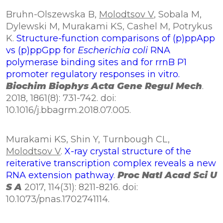
Bruhn-Olszewska B,
Molodtsov V
, Sobala M,
Dylewski M, Murakami KS, Cashel M, Potrykus
K.
Structure-function comparisons of (p)ppApp
vs (p)ppGpp for
Escherichia coli
RNA
polymerase binding sites and for rrnB P1
promoter regulatory responses in vitro.
Biochim Biophys Acta Gene Regul Mech
.
2018, 1861(8): 731-742. doi:
10.1016/j.bbagrm.2018.07.005.
Murakami KS, Shin Y, Turnbough CL,
Molodtsov V
.
X-ray crystal structure of the
reiterative transcription complex reveals a new
RNA extension pathway
.
Proc Natl Acad Sci U
S A
2017, 114(31): 8211-8216. doi:
10.1073/pnas.1702741114.