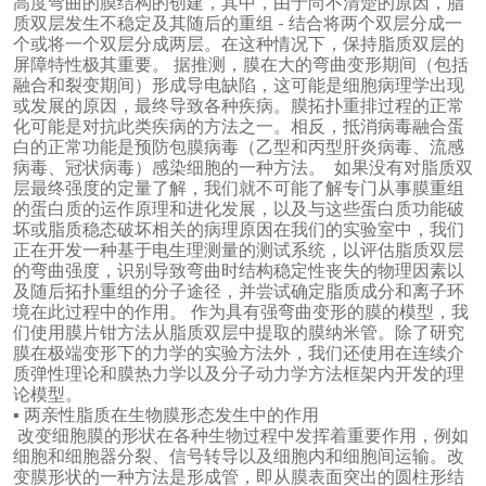
高度弯曲的膜结构的创建，其中，由于尚不清楚的原因，脂
质双层发生不稳定及其随后的重组 - 结合将两个双层分成一
个或将一个双层分成两层。在这种情况下，保持脂质双层的
屏障特性极其重要。 据推测，膜在大的弯曲变形期间（包括
融合和裂变期间）形成导电缺陷，这可能是细胞病理学出现
或发展的原因，最终导致各种疾病。膜拓扑重排过程的正常
化可能是对抗此类疾病的方法之一。相反，抵消病毒融合蛋
白的正常功能是预防包膜病毒（乙型和丙型肝炎病毒、流感
病毒、冠状病毒）感染细胞的一种方法。 如果没有对脂质双
层最终强度的定量了解，我们就不可能了解专门从事膜重组
的蛋白质的运作原理和进化发展，以及与这些蛋白质功能破
坏或脂质稳态破坏相关的病理原因在我们的实验室中，我们
正在开发一种基于电生理测量的测试系统，以评估脂质双层
的弯曲强度，识别导致弯曲时结构稳定性丧失的物理因素以
及随后拓扑重组的分子途径，并尝试确定脂质成分和离子环
境在此过程中的作用。 作为具有强弯曲变形的膜的模型，我
们使用膜片钳方法从脂质双层中提取的膜纳米管。除了研究
膜在极端变形下的力学的实验方法外，我们还使用在连续介
质弹性理论和膜热力学以及分子动力学方法框架内开发的理
论模型。
▪ 两亲性脂质在生物膜形态发生中的作用
改变细胞膜的形状在各种生物过程中发挥着重要作用，例如
细胞和细胞器分裂、信号转导以及细胞内和细胞间运输。改
变膜形状的一种方法是形成管，即从膜表面突出的圆柱形结