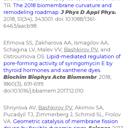
TR.
The 2018 biomembrane curvature and
remodeling roadmap
.
J Phys D Appl Phys.
2018, 51(34), 343001. doi: 10.1088/1361-
6463/aacb98.
Efimova SS, Zakharova AA, Ismagilov AA,
Schagina LV, Malev VV,
Bashkirov PV
, and
Ostroumova OS.
Lipid-mediated regulation of
pore-forming activity of syringomycin E by
thyroid hormones and xanthene dyes
.
Biochim Biophys Acta Biomembr
. 2018,
1860(3), 691-699.
doi:10.1016/j.bbamem.2017.12.010.
Shnyrova AV,
Bashkirov PV
, Akimov SA,
Pucadyil TJ, Zimmerberg J, Schmid SL, Frolov
VA.
Geometric catalysis of membrane fission